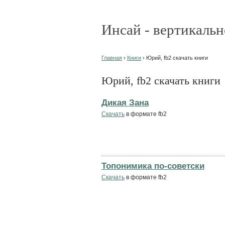
Инсай - вертикальн
Главная
›
Книги
› Юрий, fb2 скачать книги
Юрий, fb2 скачать книги
Дикая Зана
Скачать
в формате fb2
Топонимика по-советски
Скачать
в формате fb2