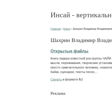
Инсай - вертикальн
Главная
›
Книги
› Шахрин Владимир Владимирови
Шахрин Владимир Владим
Открытые файлы
Книга лидера известной рок-группы
ЧАЙФ
мысли, переживания, творческие установк
просто замечательного человека, «накопл
байки, сценарии, тексты песен,...
Скачать
в формате fb2
Реклама