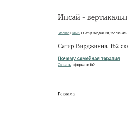
Инсай - вертикальн
Главная
›
Книги
› Сатир Вирджиния, fb2 скачать
Сатир Вирджиния, fb2 ск
Почему семейная терапия
Скачать
в формате fb2
Реклама