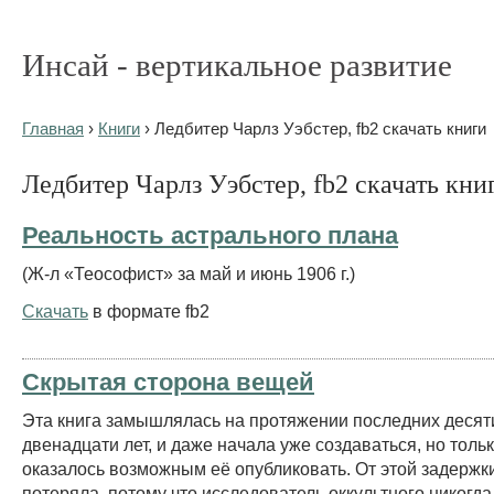
Инсай - вертикальное развитие
Главная
›
Книги
› Ледбитер Чарлз Уэбстер, fb2 скачать книги
Ледбитер Чарлз Уэбстер, fb2 скачать кни
Реальность астрального плана
(Ж-л «Теософист» за май и июнь 1906 г.)
Скачать
в формате fb2
Скрытая сторона вещей
Эта книга замышлялась на протяжении последних десят
двенадцати лет, и даже начала уже создаваться, но толь
оказалось возможным её опубликовать. От этой задержки
потеряла, потому что исследователь оккультного никогда