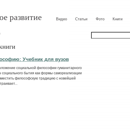
ое развитие
Видео
Статьи
Фото
Книги
и
 книги
ософию: Учебник для вузов
изложение социальной философии гуманитарного
ы социального бытия как формы самореализации
овместить философскую традицию с новейшей
раивает...