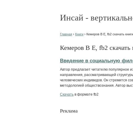
Инсай - вертикальн
Главная
›
Книги
› Кемеров В Е, fb2 скачать книг
Кемеров В Е, fb2 скачать
Введение в социальную фил
Автор предлагает читателю популярное 
направления, рассматривающей структур
человеческих индивидов. Он стремится с
методологией обществознания. Автор выст
Скачать
в формате fb2
Реклама