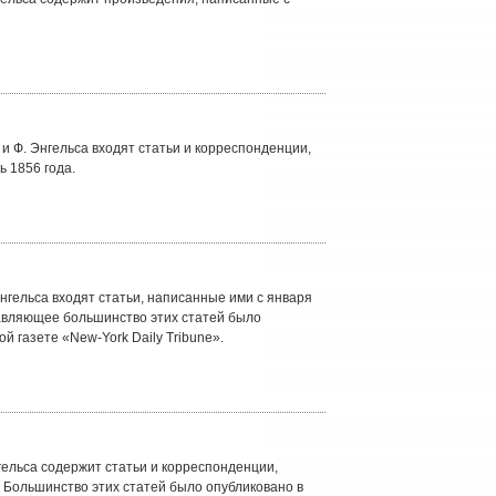
и Ф. Энгельса входят статьи и корреспонденции,
ь 1856 года.
нгельса входят статьи, написанные ими с января
давляющее большинство этих статей было
й газете «New-York Daily Tribune».
гельса содержит статьи и корреспонденции,
. Большинство этих статей было опубликовано в