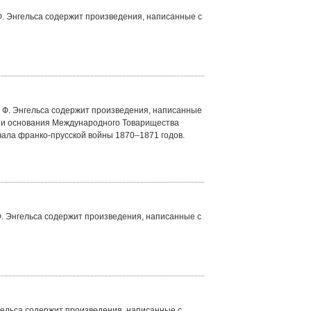
Ф. Энгельса содержит произведения, написанные с
 Ф. Энгельса содержит произведения, написанные
мени основания Международного Товарищества
чала франко-прусской войны 1870–1871 годов.
. Энгельса содержит произведения, написанные с
гельса содержит произведения, написанные с