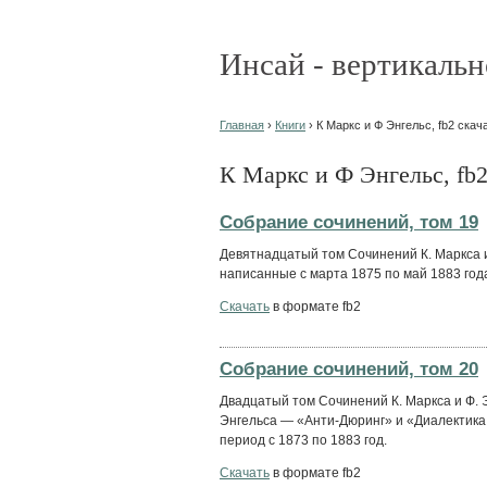
Инсай - вертикальн
Главная
›
Книги
› К Маркс и Ф Энгельс, fb2 скач
К Маркс и Ф Энгельс, fb2
Собрание сочинений, том 19
Девятнадцатый том Сочинений К. Маркса 
написанные с марта 1875 по май 1883 год
Скачать
в формате fb2
Собрание сочинений, том 20
Двадцатый том Сочинений К. Маркса и Ф. 
Энгельса — «Анти-Дюринг» и «Диалектика
период с 1873 по 1883 год.
Скачать
в формате fb2