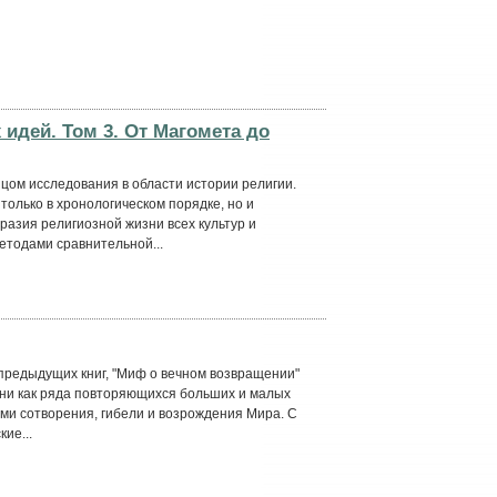
идей. Том 3. От Магомета до
цом исследования в области истории религии.
только в хронологическом порядке, но и
зия религиозной жизни всех культур и
етодами сравнительной...
предыдущих книг, "Миф о вечном возвращении"
ени как ряда повторяющихся больших и малых
ми сотворения, гибели и возрождения Мира. С
ие...