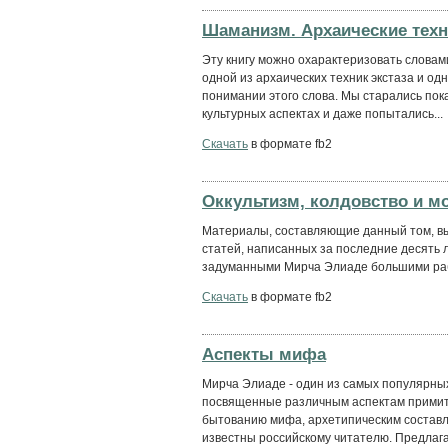
Шаманизм. Архаические техн
Эту книгу можно охарактеризовать словам
одной из архаических техник экстаза и од
понимании этого слова. Мы старались пок
культурных аспектах и даже попытались...
Скачать
в формате fb2
Оккультизм, колдовство и м
Материалы, составляющие данный том, вы
статей, написанных за последние десять л
задуманными Мирча Элиаде большими ра
Скачать
в формате fb2
Аспекты мифа
Мирча Элиаде - один из самых популярных 
посвященные различным аспектам примит
бытованию мифа, архетипическим состав
известны российскому читателю. Предлагае