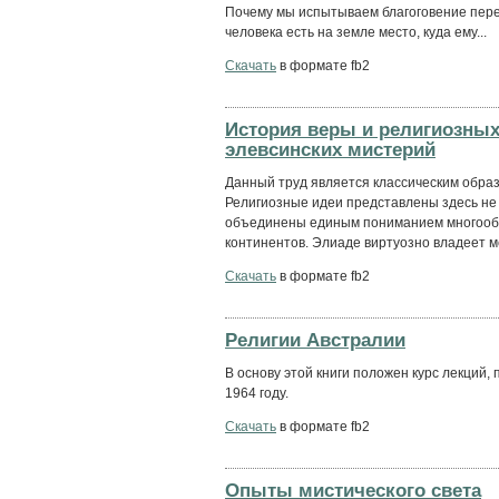
Почему мы испытываем благоговение пере
человека есть на земле место, куда ему...
Скачать
в формате fb2
История веры и религиозных 
элевсинских мистерий
Данный труд является классическим образ
Религиозные идеи представлены здесь не 
объединены единым пониманием многообра
континентов. Элиаде виртуозно владеет м
Скачать
в формате fb2
Религии Австралии
В основу этой книги положен курс лекций,
1964 году.
Скачать
в формате fb2
Опыты мистического света