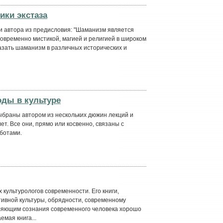
ики экстаза
и автора из предисловия: "Шаманизм является
новременно мистикой, магией и религией в широком
азать шаманизм в различных исторических и
оды в культуре
браны автором из нескольких дюжин лекций и
ет. Все они, прямо или косвенно, связаны с
ботами.
культурологов современности. Его книги,
ивной культуры, обрядности, современному
ляющим сознания современного человека хорошо
мая книга...