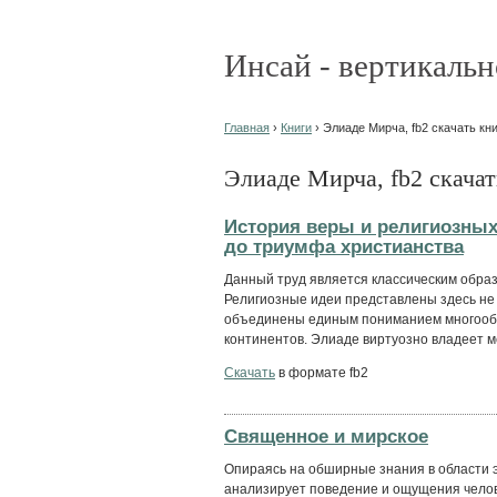
Инсай - вертикальн
Главная
›
Книги
› Элиаде Мирча, fb2 скачать кн
Элиаде Мирча, fb2 скачат
История веры и религиозных
до триумфа христианства
Данный труд является классическим образ
Религиозные идеи представлены здесь не 
объединены единым пониманием многообра
континентов. Элиаде виртуозно владеет м
Скачать
в формате fb2
Священное и мирское
Опираясь на обширные знания в области э
анализирует поведение и ощущения челов