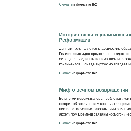
Скачать
в формате fb2
История веры и религиозных 
Реформации
Данный труд является классическим образ
Религиозные идеи представлены здесь не 
объединены единым пониманием многообра
континентов. Элиаде виртуозно владеет м
Скачать
в формате fb2
Миф о вечном возвращении
Во многом перекликаясь с проблематикой 
говорит об архаическом восприятии врем
циклов, отмеченных сакральными события
архетипом Времени связаны космогоническ
Скачать
в формате fb2