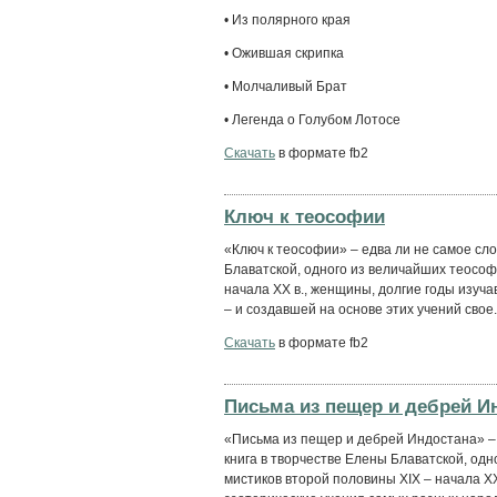
• Из полярного края
• Ожившая скрипка
• Молчаливый Брат
• Легенда о Голубом Лотосе
Скачать
в формате fb2
Ключ к теософии
«Ключ к теософии» – едва ли не самое сл
Блаватской, одного из величайших теософ
начала XX в., женщины, долгие годы изуч
– и создавшей на основе этих учений свое.
Скачать
в формате fb2
Письма из пещер и дебрей И
«Письма из пещер и дебрей Индостана» –
книга в творчестве Елены Блаватской, од
мистиков второй половины XIX – начала X