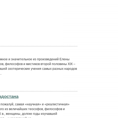
ожное и значительное из произведений Елены
ов, философов и мистиков второй половины XIX –
авшей эзотерические учения самых разных народов
..
ндостана
 пожалуй, самая «научная» и «реалистичная»
ного из величайших теософов, философов и
X в., женщины, долгие годы изучавшей