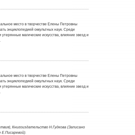
альное место в творчестве Елены Петровны
вать энциклопедией оккультных наук. Среди
 утерянные магические искусства, влияние звезд и
.
альное место в творчестве Елены Петровны
вать энциклопедией оккультных наук. Среди
 утерянные магические искусства, влияние звезд и
.
атвия), Книгоиздательство Н.Гудкова (Записано
е Е.Писаревой).