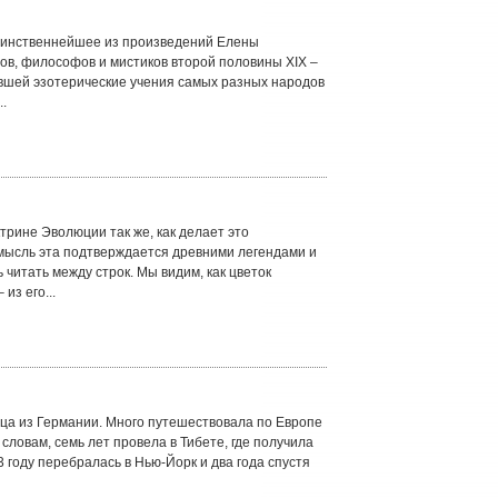
аинственнейшее из произведений Елены
ов, философов и мистиков второй половины XIX –
авшей эзотерические учения самых разных народов
..
ине Эволюции так же, как делает это
 мысль эта подтверждается древними легендами и
ь читать между строк. Мы видим, как цветок
из его...
ца из Германии. Много путешествовала по Европе
словам, семь лет провела в Тибете, где получила
 году перебралась в Нью-Йорк и два года спустя