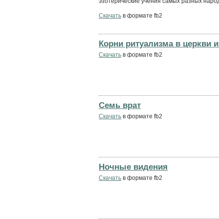
эзотерические учения самых разных народо
Скачать
в формате fb2
Корни ритуализма в церкви и
Скачать
в формате fb2
Семь врат
Скачать
в формате fb2
Ночные видения
Скачать
в формате fb2