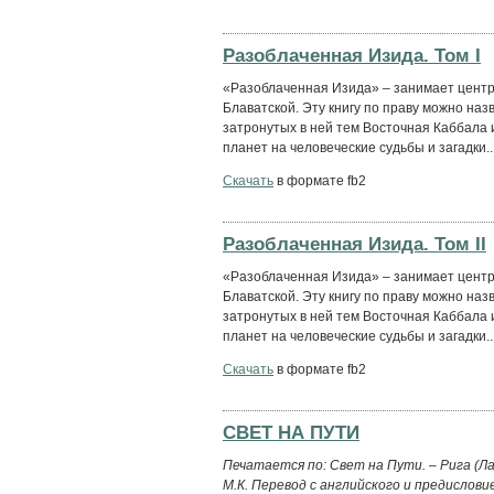
Разоблаченная Изида. Том I
«Разоблаченная Изида» – занимает центр
Блаватской. Эту книгу по праву можно наз
затронутых в ней тем Восточная Каббала и
планет на человеческие судьбы и загадки..
Скачать
в формате fb2
Разоблаченная Изида. Том II
«Разоблаченная Изида» – занимает центр
Блаватской. Эту книгу по праву можно наз
затронутых в ней тем Восточная Каббала и
планет на человеческие судьбы и загадки..
Скачать
в формате fb2
СВЕТ НА ПУТИ
Печатается по: Свет на Пути. – Рига (Л
М.К. Перевод с английского и предислови