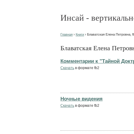
Инсай - вертикальн
Главная
›
Книги
› Блаватская Елена Петровна, f
Блаватская Елена Петровн
Комментарии к "Тайной Докт
Скачать
в формате fb2
Ночные видения
Скачать
в формате fb2