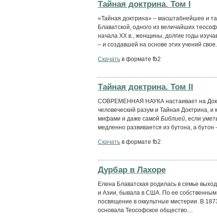
Тайная доктрина. Том I
«Тайная доктрина» – масштабнейшее и т
Блаватской, одного из величайших теософ
начала XX в., женщины, долгие годы изуч
– и создавшей на основе этих учений свое.
Скачать
в формате fb2
Тайная доктрина. Том II
СОВРЕМЕННАЯ НАУКА настаивает на Доктр
человеческий разум и Тайная Доктрина, и
мифами и даже самой
Библией
, если умет
медленно развивается из бутона, а бутон – 
Скачать
в формате fb2
Дурбар в Лахоре
Елена Блаватская родилась в семье выход
и Азии, бывала в США. По ее собственным 
посвящение в оккультные мистерии. В 1873
основала Теософское общество....