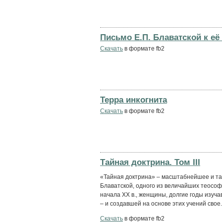
Письмо Е.П. Блаватской к её
Скачать
в формате fb2
Терра инкогнита
Скачать
в формате fb2
Тайная доктрина. Том III
«Тайная доктрина» – масштабнейшее и т
Блаватской, одного из величайших теософ
начала XX в., женщины, долгие годы изуч
– и создавшей на основе этих учений свое.
Скачать
в формате fb2