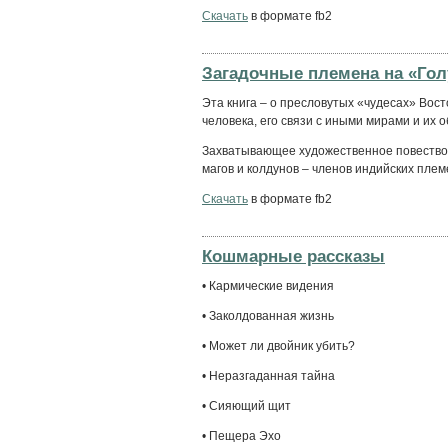
Скачать
в формате fb2
Загадочные племена на «Гол
Эта книга – о пресловутых «чудесах» Вос
человека, его связи с иными мирами и их о
Захватывающее художественное повество
магов и колдунов – членов индийских племен
Скачать
в формате fb2
Кошмарные рассказы
• Кармические видения
• Заколдованная жизнь
• Может ли двойник убить?
• Неразгаданная тайна
• Сияющий щит
• Пещера Эхо