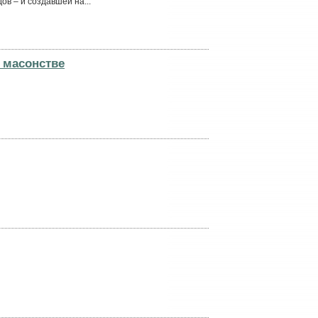
в – и создавшей на...
 масонстве