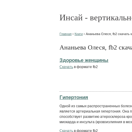
Инсай - вертикальн
Главная
›
Книги
› Ананьева Олеся, fb2 скачать 
Ананьева Олеся, fb2 скач
Здоровье женщины
Скачать
в формате fb2
Гипертония
Одной из самых распространенных болезн
является артериальная гипертония. Она п
способствует развитию атеросклероза кр
миокарда и инсульта (кровоизлияния в мозг
Скачать
в формате fb2